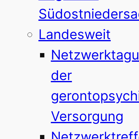
Südostnieders
Landesweit
Netzwerktag
der
gerontopsychi
Versorgung
Netzwerktref