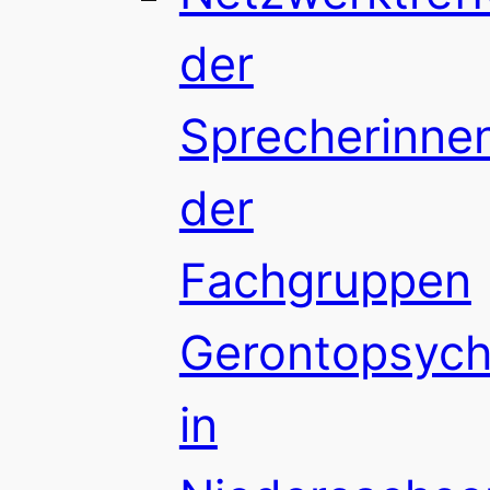
der
Sprecherinne
der
Fachgruppen
Gerontopsychi
in