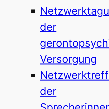
Netzwerktag
der
gerontopsychi
Versorgung
Netzwerktref
der
Sprecherinne