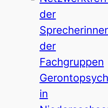
der
Sprecherinne
der
Fachgruppen
Gerontopsychi
in