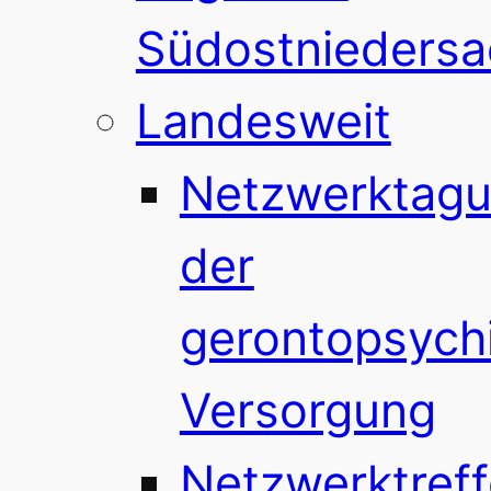
Südostnieders
Landesweit
Netzwerktag
der
gerontopsychi
Versorgung
Netzwerktref