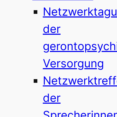
Netzwerktag
der
gerontopsychi
Versorgung
Netzwerktref
der
Sprecherinne