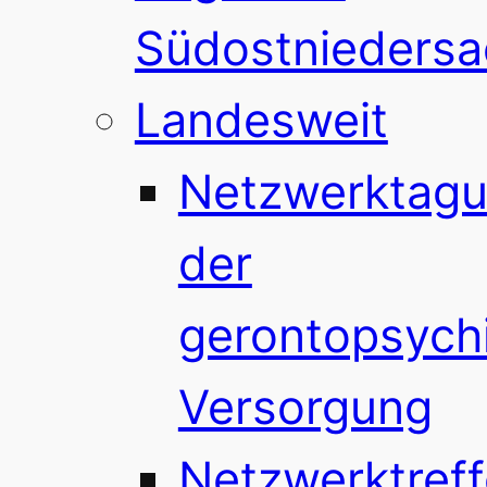
Südostnieders
Landesweit
Netzwerktag
der
gerontopsychi
Versorgung
Netzwerktref