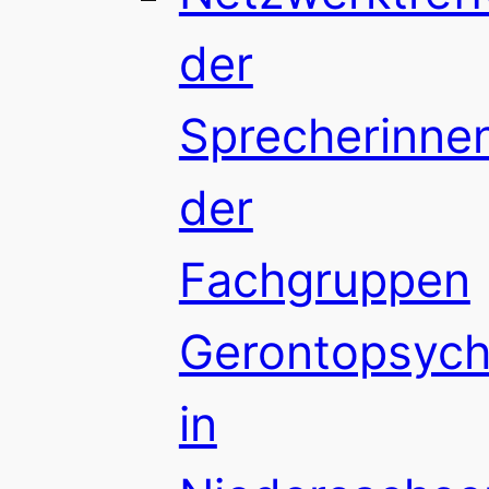
der
Sprecherinne
der
Fachgruppen
Gerontopsychi
in