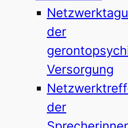
Netzwerktag
der
gerontopsychi
Versorgung
Netzwerktref
der
Sprecherinne