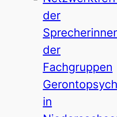
der
Sprecherinne
der
Fachgruppen
Gerontopsychi
in