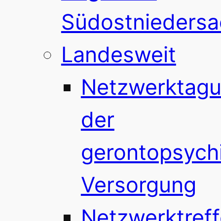
Südostnieders
Landesweit
Netzwerktag
der
gerontopsychi
Versorgung
Netzwerktref