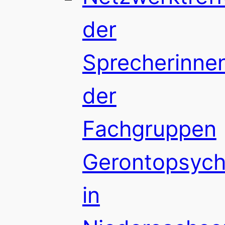
der
Sprecherinne
der
Fachgruppen
Gerontopsychi
in