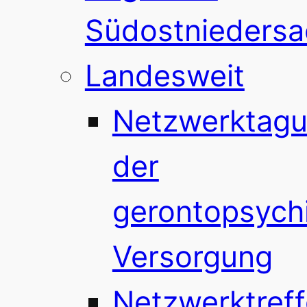
Südostnieders
Landesweit
Netzwerktag
der
gerontopsychi
Versorgung
Netzwerktref