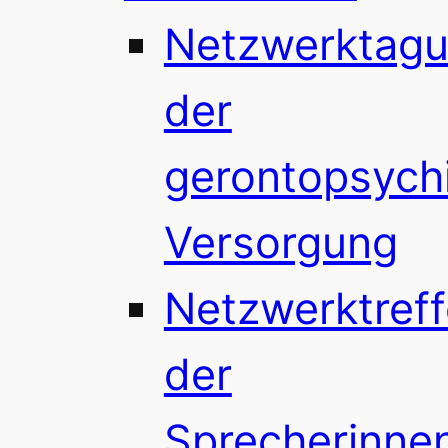
Netzwerktag
der
gerontopsychi
Versorgung
Netzwerktref
der
Sprecherinne