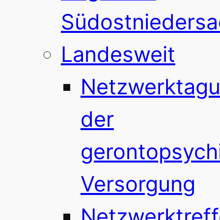
Südostnieders
Landesweit
Netzwerktag
der
gerontopsychi
Versorgung
Netzwerktref