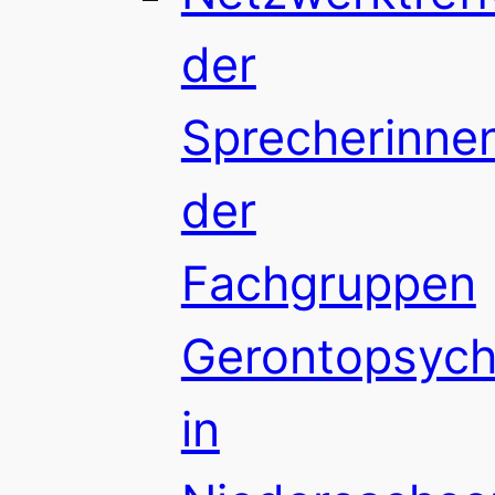
der
Sprecherinne
der
Fachgruppen
Gerontopsychi
in