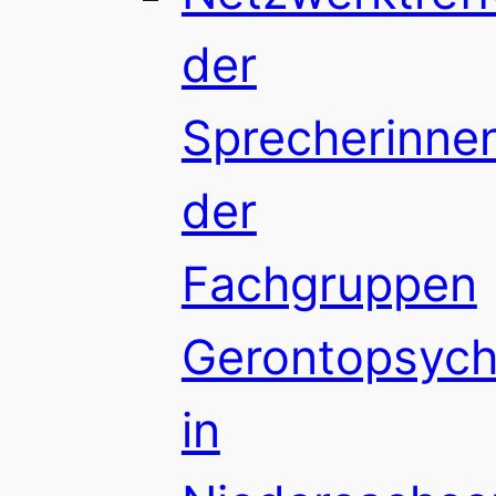
der
Sprecherinne
der
Fachgruppen
Gerontopsychi
in