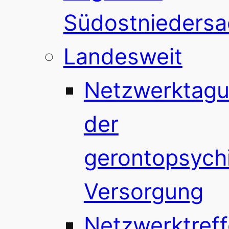
Südostnieders
Landesweit
Netzwerktag
der
gerontopsychi
Versorgung
Netzwerktref