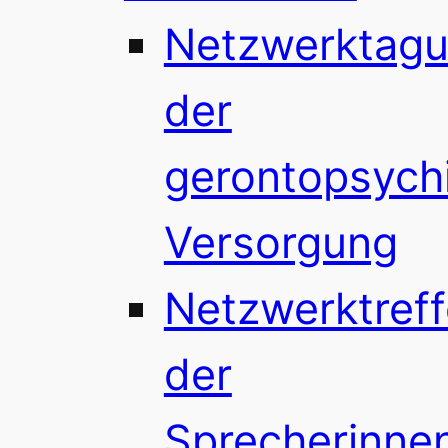
Netzwerktag
der
gerontopsychi
Versorgung
Netzwerktref
der
Sprecherinne