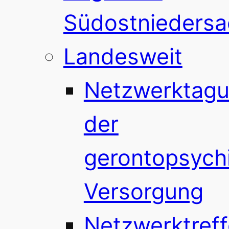
Südostnieders
Landesweit
Netzwerktag
der
gerontopsychi
Versorgung
Netzwerktref