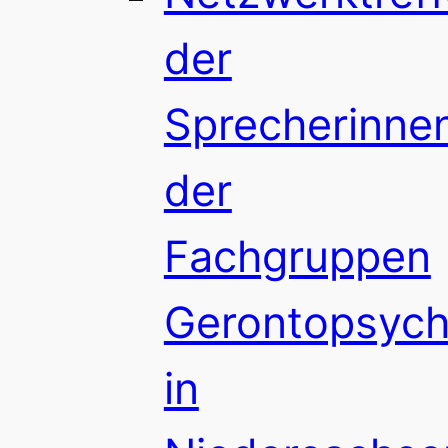
der
Sprecherinne
der
Fachgruppen
Gerontopsychi
in